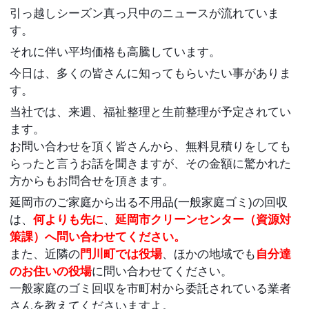
引っ越しシーズン真っ只中のニュースが流れていま
す。
それに伴い平均価格も高騰しています。
今日は、多くの皆さんに知ってもらいたい事がありま
す。
当社では、来週、福祉整理と生前整理が予定されてい
ます。
お問い合わせを頂く皆さんから、無料見積りをしても
らったと言うお話を聞きますが、その金額に驚かれた
方からもお問合せを頂きます。
延岡市のご家庭から出る不用品(一般家庭ゴミ)の回収
は、
何よりも先に
、
延岡市クリーンセンター（資源対
策課）へ問い合わせてください。
また、近隣の
門川町では役場
、ほかの地域でも
自分達
のお住いの役場
に問い合わせてください。
一般家庭のゴミ回収を市町村から委託されている業者
さんを教えてくださいますよ。