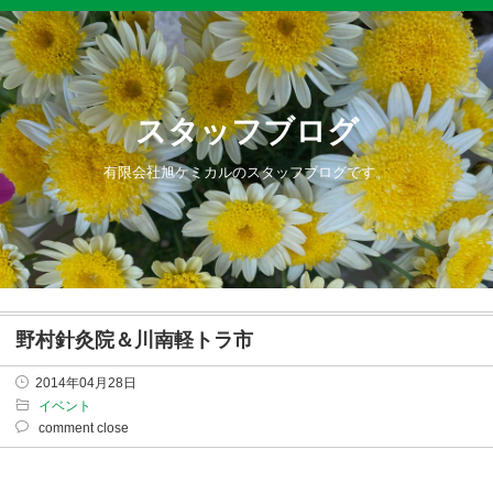
スタッフブログ
有限会社旭ケミカルのスタッフブログです。
野村針灸院＆川南軽トラ市
2014年04月28日
イベント
comment close