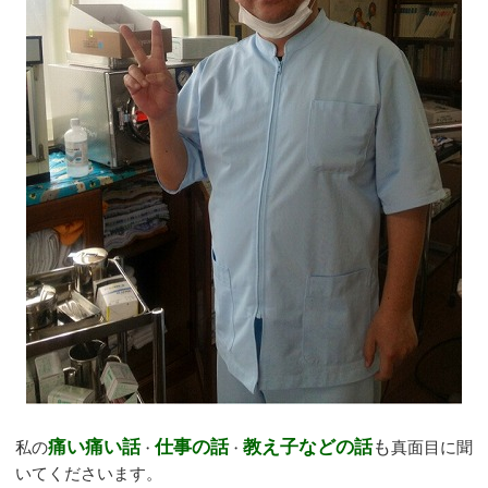
痛い痛い話
仕事の話
教え子などの話
も
私の
真面目に聞
・
・
いてくださいます。