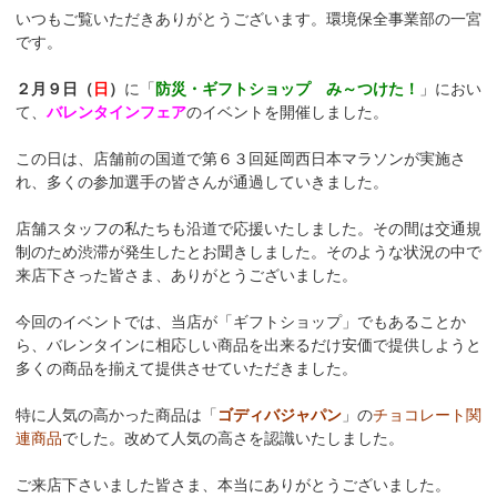
いつもご覧いただきありがとうございます。環境保全事業部の一宮
です。
２月９日（
日
）
に「
防災・ギフトショップ み～つけた！
」におい
て、
バレンタインフェア
のイベントを開催しました。
この日は、店舗前の国道で第６３回延岡西日本マラソンが実施さ
れ、多くの参加選手の皆さんが通過していきました。
店舗スタッフの私たちも沿道で応援いたしました。その間は交通規
制のため渋滞が発生したとお聞きしました。そのような状況の中で
来店下さった皆さま、ありがとうございました。
今回のイベントでは、当店が「ギフトショップ」でもあることか
ら、バレンタインに相応しい商品を出来るだけ安価で提供しようと
多くの商品を揃えて提供させていただきました。
特に人気の高かった商品は「
ゴディバジャパン
」の
チョコレート関
連商品
でした。改めて人気の高さを認識いたしました。
ご来店下さいました皆さま、本当にありがとうございました。