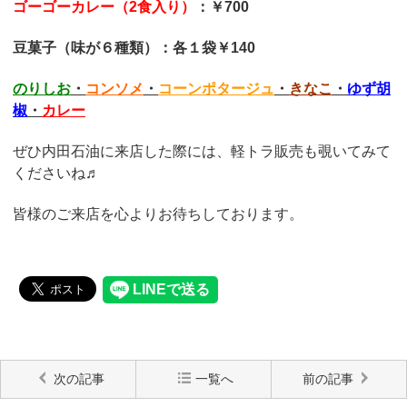
ゴーゴーカレー（2食入り）
：￥700
豆菓子（味が６種類）：各１袋￥140
のりしお
・
コンソメ
・
コーンポタージュ
・
きなこ
・
ゆず胡
椒
・
カレー
ぜひ内田石油に来店した際には、軽トラ販売も覗いてみて
くださいね♬
皆様のご来店を心よりお待ちしております。
次の記事
一覧へ
前の記事