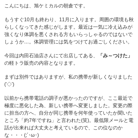
こんにちは、旭ケミカルの朝倉です。
もうすぐ10月も終わり、11月に入ります。周囲の環境も秋
らしくなってきた感じがします。
最近は一気に冷え込みが
強くなり体調を悪くされる方もいらっしゃるのではないで
しょうか…。体調管理には気をつけてお過ごしください。
今回は内田石油店さんにて出店してある、
「み～つけた」
の軽トラ販売の内容となります。
まずは別件ではありますが、私の携帯が新しくなりました
('◇')ゞ
以前から携帯電話の調子が悪かったのですが、ここ最近で
極度に悪化した為、新しい携帯へ変更しました。変更の際
に担当の方へ、自分が同じ携帯を何年使っていたか聞いた
ところ「約7年ですね」と言われた(笑)。最低限メールと電
話が出来れば大丈夫と考えているので、この位なのか
な・・・(;´･ω･)