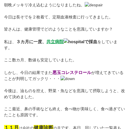
朝晩メッキリ冷え込むようになりましたね。
今日は長そでを２枚着て、定期血液検査に行ってきました。
皆さんは、健康管理でどのようなことを意識していますか？
３カ月に一度、
共立病院
で採血
私は、
をしていま
す。
ここ数カ月、数値も安定していました。
悪玉コレステロール
しかし、今日の結果でまた
が増えてきている
ことが判明してガックリ・・・
今後は、油ものを控え、野菜・魚などを意識して摂取しようと、改
めて決めました。
ここ最近、鼻の手術なども終え、食べ物が美味しく、食べ過ぎてい
たことも原因です。
１１月
健康診断
です。本日、回していた一覧表も
は会社の
の月