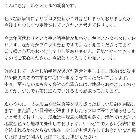
こんにちは、旭ケミカルの朝倉です。
色々な諸事情によりブログ更新が半月ほど止まっておりましたが、
今後また少しずつ更新をしていきたいと考えております。
今は年度代わりという事と諸事情が加わり、色々とバタバタしてお
ります。なかなかブログを更新できておらず見てくださってます
皆々様に心配をおかけして申し訳ありません。元気でやっておりま
すのでご安心ください。今後ともよろしくお願いします。
改めまして、入社し約半年が過ぎた朝倉と申します。現在は防災用
品や防災食等の営業を中心に仕事をさせていただいております。
中々、至らない点も多く会社の先輩方にはご迷惑をおかけしており
ますが、少しでも前に進んでいけるよう頑張っております。
近いうちに、防災用品や防災食等を取り扱った新しい店舗を開店し
ます。また詳しい日程等が決まりましたらブログ等でお知らせした
いと考えております。最近は中程度の地震も多く、海外では大きい
地震が色々な地域で発生しております。いつどこで大きい災害に巻
き込まれるか分からない現在、少しでも備えをしておきたいなと感
じた際はぜひ開店した際に足をお運びください。