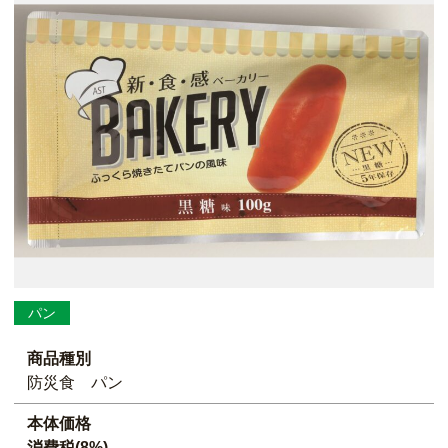
パン
商品種別
防災食 パン
本体価格
消費税(8%)