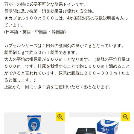
万が一の時に必要不可欠な簡易トイレです。
長期間に及ぶ抗菌・消臭効果及び優れた安全性。
★カプセル１００と５００には、4か国語対応の取扱説明書も入っ
ています。
(日本語・英語・中国語・韓国語)
カプセルシリーズは１回分の凝固剤の量が７ｇとなっています。
凝固剤１ｇで約５０ｍｌ凝固できます。
大人の平均の排尿量が３００ｍｌとなります。（膀胱の平均容量は
５００ｍｌです。排尿を我慢することで約１０００ｍｌ溜めること
ができると言われています。尿意は膀胱に２００～３００ｍｌたま
ると催します。）
上記から１回につき１袋をご使用いただく形となります。