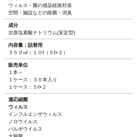
ウィルス・菌の感染経路対策
空間・施設などの除菌・消臭
成分
次亜塩素酸ナトリウム(安定型)
内容量：詰替用
３５０㎖：１０ℓ（５ℓ×２）
販売単位
１本～
１ケース：３０本入り
１ケース：５ℓ×２
適応細菌
ウィルス
インフルエンザウィルス
ノロウイルス
パルボウイルス
大腸菌