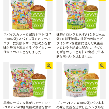
スパイスカレー＆完熟トマト(２７
抹茶クロレラ＆あずき(２６１kcal/
７kcal/袋) スパイス香るカレーパ
袋) 京都宇治産の抹茶の苦味とビ
ウダーに完熟トマトのほのかな甘
タミンB12を豊富に含んだ筑後産
味と酸味を演出するドライカレー
クロレラを絶妙に配合し、かのこ
仕立てのパンとなりました。
あずきのしっとり甘い食感で日本
的な味わいを現しました。
黒糖レーズン＆焦がしアーモンド
プレーン(２７６kcal/袋) パン本来
(３００kcal/袋) 黒糖の濃密な甘味
の味と食感を追求したシンプルな