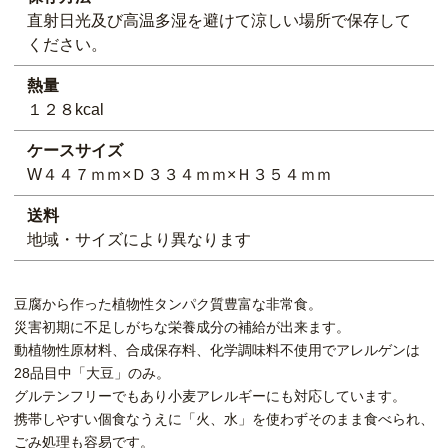
直射日光及び高温多湿を避けて涼しい場所で保存して
ください。
熱量
１２８kcal
ケースサイズ
W４４７ｍｍ×Ｄ３３４ｍｍ×Ｈ３５４ｍｍ
送料
地域・サイズにより異なります
豆腐から作った植物性タンパク質豊富な非常食。
災害初期に不足しがちな栄養成分の補給が出来ます。
動植物性原材料、合成保存料、化学調味料不使用でアレルゲンは
28品目中「大豆」のみ。
グルテンフリーでもあり小麦アレルギーにも対応しています。
携帯しやすい個食なうえに「火、水」を使わずそのまま食べられ、
ごみ処理も容易です。