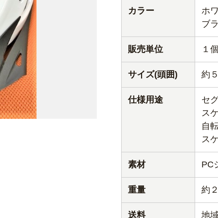
カラー
ホ
ブ
販売単位
１
サイズ(頭囲)
約
仕様用途
セ
ス
自
ス
素材
PC
重量
約
送料
地