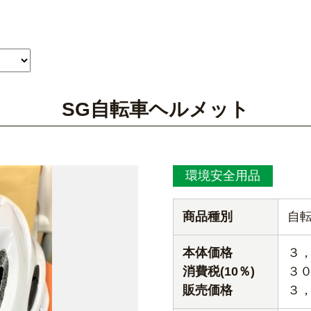
SG自転車ヘルメット
環境安全用品
商品種別
自
本体価格
３
消費税(10％)
３
販売価格
３