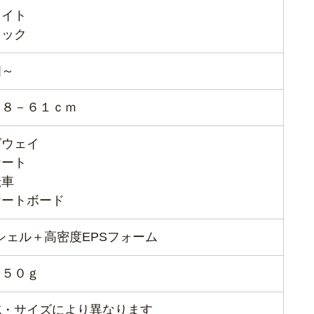
ワイト
ラック
個～
５８－６１ｃｍ
グウェイ
ケート
転車
ケートボード
シェル＋高密度EPSフォーム
２５０ｇ
域・サイズにより異なります