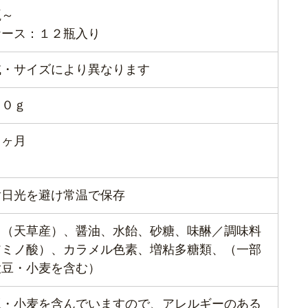
瓶～
ケース：１２瓶入り
域・サイズにより異なります
５０ｇ
８ヶ月
射日光を避け常温で保存
り（天草産）、醤油、水飴、砂糖、味醂／調味料
アミノ酸）、カラメル色素、増粘多糖類、（一部
大豆・小麦を含む）
豆・小麦を含んでいますので、アレルギーのある