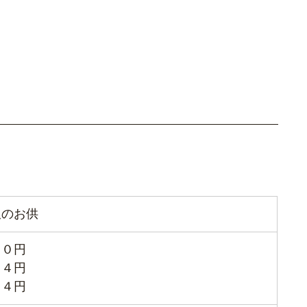
飯のお供
５０円
４円
９４円