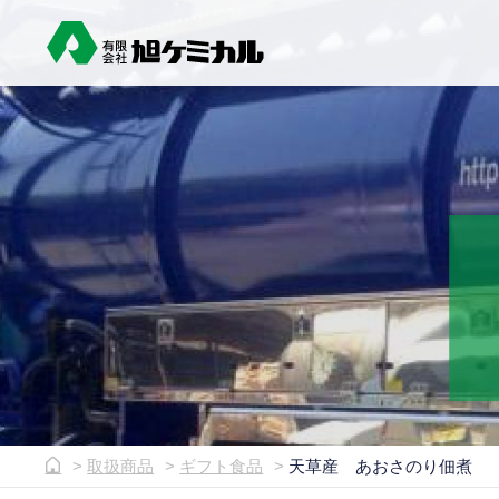
取扱商品
ギフト食品
天草産 あおさのり佃煮