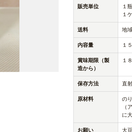
販売単位
１
１
送料
地
内容量
１
賞味期限（製
１
造から）
保存方法
直
原材料
の
（
に
お願い
大