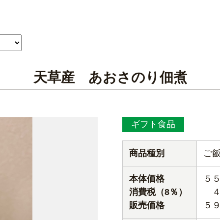
天草産 あおさのり佃煮
ギフト食品
商品種別
ご
本体価格
５
消費税（8％）
４
販売価格
５