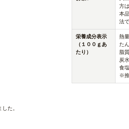
方
本
法
栄養成分表示
熱量
（１００ｇあ
た
たり）
脂
炭
食
※
ました。