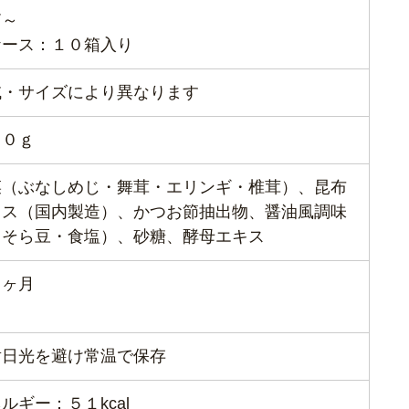
箱～
ケース：１０箱入り
域・サイズにより異なります
３０ｇ
菜（ぶなしめじ・舞茸・エリンギ・椎茸）、昆布
キス（国内製造）、かつお節抽出物、醤油風調味
（そら豆・食塩）、砂糖、酵母エキス
９ヶ月
射日光を避け常温で保存
ルギー：５１kcal