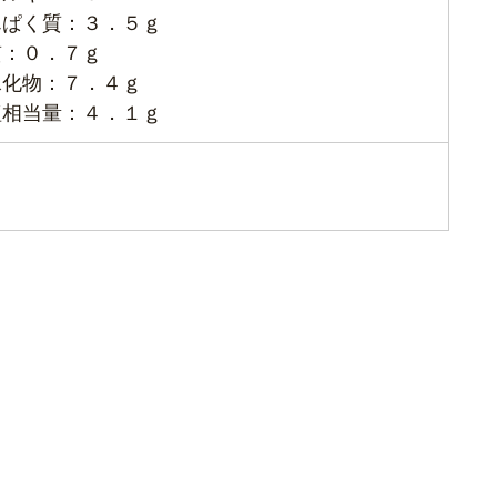
んぱく質：３．５ｇ
質：０．７ｇ
水化物：７．４ｇ
塩相当量：４．１ｇ
し