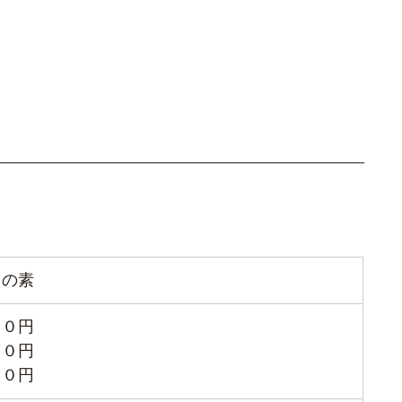
しの素
００円
０円
４０円