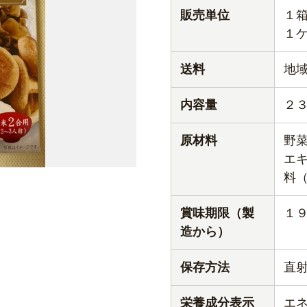
販売単位
１
１
送料
地
内容量
２
原材料
野
エ
料
賞味期限（製
１
造から）
保存方法
直
栄養成分表示
エネ