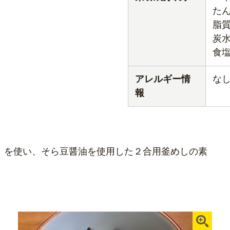
た
脂
炭
食
アレルギー情
な
報
）を使い、そら豆醤油を使用した２合用釜めしの素