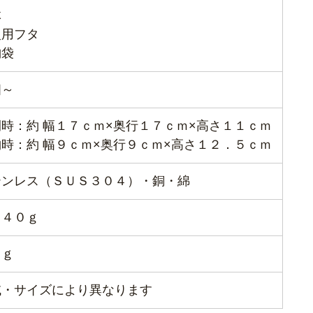
体
火用フタ
納袋
個～
時：約 幅１７ｃｍ×奥行１７ｃｍ×高さ１１ｃｍ
時：約 幅９ｃｍ×奥行９ｃｍ×高さ１２．５ｃｍ
テンレス（ＳＵＳ３０４）・銅・綿
７４０ｇ
ｋｇ
域・サイズにより異なります