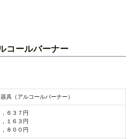
ズ アルコールバーナー
理器具（アルコールバーナー）
１，６３７円
，１６３円
２，８００円