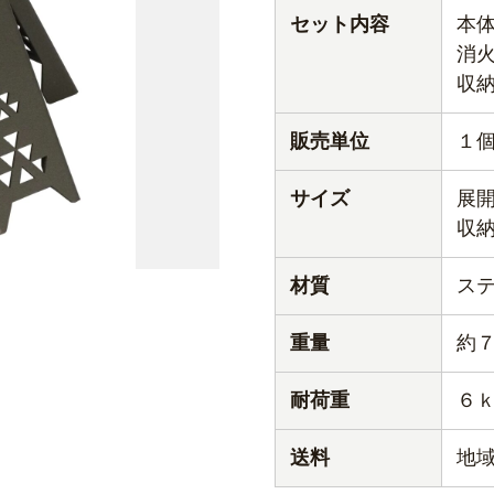
セット内容
本
消
収
販売単位
１
サイズ
展開
収納
材質
ス
重量
約
耐荷重
６
送料
地