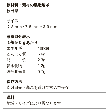
原材料・素材の製造地域
秋田県
サイズ
７８ｍｍ×７８ｍｍ×３３ｍｍ
栄養成分表示
１缶９０ｇあたり
エネルギー ： 48kcal
たんぱく質 ： 5.6g
脂 質 ： 2.3g
炭水化物 ： 1.2g
塩分相当量 ： 0.7g
保存方法
直射日光・高温を避けて常温で保存
送料
地域・サイズにより異なります