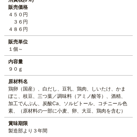
販売価格
４５０円
３６円
４８６円
販売単位
１個～
内容量
９０ｇ
原材料名
鶏卵（国産）、白だし、豆乳、鶏肉、しいたけ、かま
ぼこ、枝豆、三つ葉／調味料（アミノ酸等）、酒精、
加工でんぷん、炭酸Ca、ソルビトール、コチニール色
素、（原材料の一部に小麦、卵、大豆、鶏肉を含む）
賞味期限
製造部より３年間