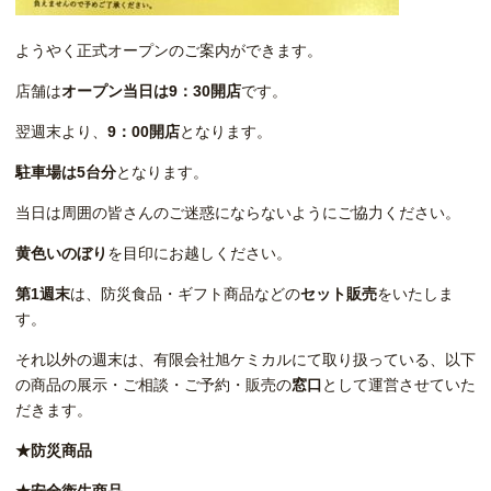
ようやく正式オープンのご案内ができます。
店舗は
オープン当日は9：30開店
です。
翌週末より、
9：00開店
となります。
駐車場は5台分
となります。
当日は周囲の皆さんのご迷惑にならないようにご協力ください。
黄色いのぼり
を目印にお越しください。
第1週末
は、防災食品・ギフト商品などの
セット販売
をいたしま
す。
それ以外の週末は、有限会社旭ケミカルにて取り扱っている、以下
の商品の展示・ご相談・ご予約・販売の
窓口
として運営させていた
だきます。
★防災商品