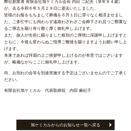
弊社創業者 有限会社旭ケミカル会長 内田 二紀夫（享年８４歳）
が、去る令和６年５月２９日に逝去いたしました。
皆様のお蔭をもちまして葬儀を６月１日に滞りなく相済ませまし
た。ご多忙中にも拘わらず遠路わざわざご会葬下され且つご鄭重な
るご厚志を賜り有り難く厚く御礼申し上げます。
また、故人が生前に賜りました格別のご厚情に深謝申し上げますと
ともに、今後も変わらぬご指導ご鞭撻を賜りますようお願い申し上
げます。
本来であれば拝眉の上ご挨拶申し上げるのが本意ではございます
が、略儀ながらここに御礼申し上げます。
尚、お別れの会等を別途実施する予定はございませんのでご了承く
ださい。
有限会社旭ケミカル 代表取締役 内田 麻紀子
旭ケミカルからのお知らせ一覧へ戻る